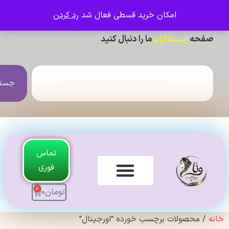
امکان خرید قسطی فعال شد
رد کردن
ی دیدن عکس ژورنالی و تنخور و فیلم محصولات ،
حه
ما را دنبال کنید
اینستاگرام
جستجو
تماس
فوری
0
تومان
0
لندی Original
 محصولات برچسب خورده “اورجینال”