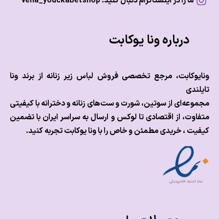
ما را در اینستاگرام دنبال کنید: vena_youckabetshop
درباره ونا یوکابت
وکابت، مرجع تخصصی فروش لباس زیر زنانه از برند ونا
ندی
عه‌ای از سوتین، شورت و ست‌های زنانه و دخترانه با کیفیتی
وت، از اقتصادی تا لوکس و
ارسال به سراسر ایران با تضمین
ت ، خریدی مطمئن و خاص را با ونا یوکابت تجربه کنید.