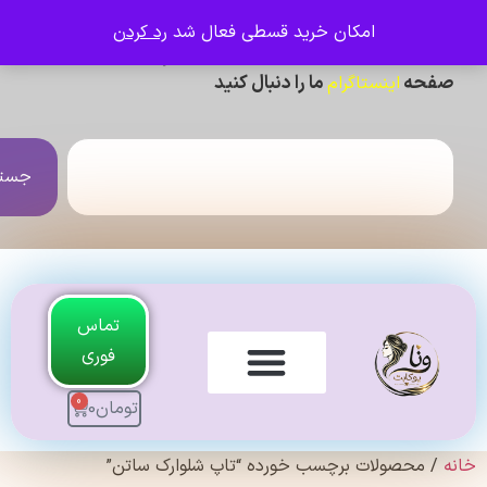
امکان خرید قسطی فعال شد
رد کردن
ی دیدن عکس ژورنالی و تنخور و فیلم محصولات ،
حه
ما را دنبال کنید
اینستاگرام
جستجو
تماس
فوری
0
تومان
0
لندی Original
 محصولات برچسب خورده “تاپ شلوارک ساتن”