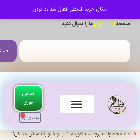
امکان خرید قسطی فعال شد
رد کردن
ی دیدن عکس ژورنالی و تنخور و فیلم محصولات ،
حه
ما را دنبال کنید
اینستاگرام
جستجو
تماس
فوری
0
تومان
0
لندی Original
 محصولات برچسب خورده “تاپ و شلوارک ساتن مشکی”