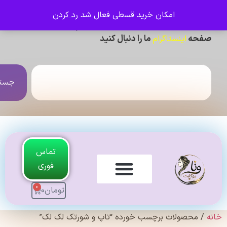
امکان خرید قسطی فعال شد
رد کردن
ی دیدن عکس ژورنالی و تنخور و فیلم محصولات ،
حه
ما را دنبال کنید
اینستاگرام
جستجو
تماس
فوری
0
تومان
0
لندی Original
 محصولات برچسب خورده “تاپ و شورتک لک لک”