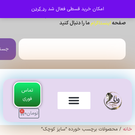
امکان خرید قسطی فعال شد
رد کردن
ی دیدن عکس ژورنالی و تنخور و فیلم محصولات ،
حه
ما را دنبال کنید
اینستاگرام
جستجو
تماس
فوری
0
تومان
0
لندی Original
 محصولات برچسب خورده “سایز کوچک”