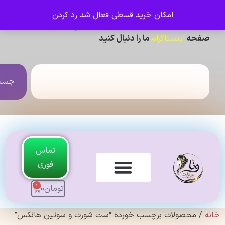
امکان خرید قسطی فعال شد
رد کردن
ی دیدن عکس ژورنالی و تنخور و فیلم محصولات ،
حه
ما را دنبال کنید
اینستاگرام
جستجو
تماس
فوری
0
تومان
0
لندی Original
 محصولات برچسب خورده “ست شورت و سوتین هانکس”