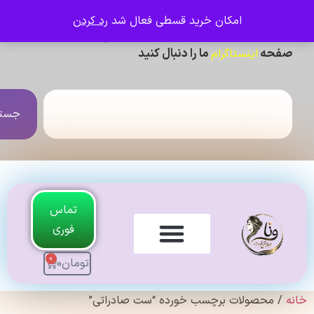
امکان خرید قسطی فعال شد
رد کردن
ی دیدن عکس ژورنالی و تنخور و فیلم محصولات ،
حه
ما را دنبال کنید
اینستاگرام
جستجو
تماس
فوری
0
تومان
0
لندی Original
 محصولات برچسب خورده “ست صادراتی”