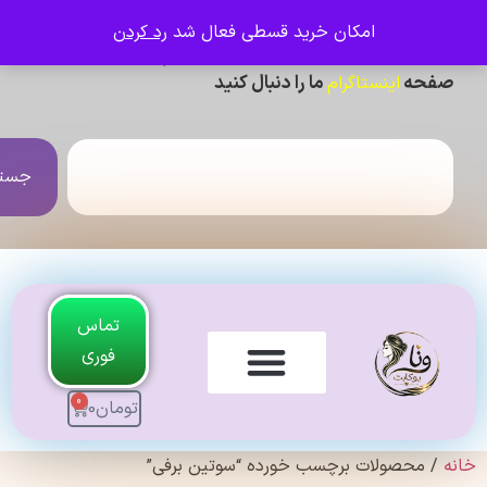
امکان خرید قسطی فعال شد
رد کردن
ی دیدن عکس ژورنالی و تنخور و فیلم محصولات ،
حه
ما را دنبال کنید
اینستاگرام
جستجو
تماس
فوری
0
تومان
0
لندی Original
 محصولات برچسب خورده “سوتین برفی”