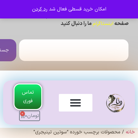
امکان خرید قسطی فعال شد
رد کردن
ی دیدن عکس ژورنالی و تنخور و فیلم محصولات ،
حه
ما را دنبال کنید
اینستاگرام
جستجو
تماس
فوری
0
تومان
0
لندی Original
 محصولات برچسب خورده “سوتین تینیجری”