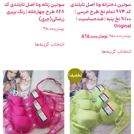
دخترانه ونا اصل تایلندی
سوتین زنانه ونا اصل تایلندی کد
کد 974 تمام نخ طرح خرسی |
828 طرح چهارخانه | رنگ بربری
1 نخ پنبه | ضدحساسیت |
زرشکی(چری)
Or
تومان
990.000
950.00
تومان
595.000
انتخاب گزینه‌ها
 گزینه‌ها
تخفیف!