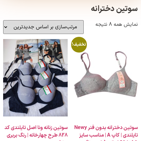
ن دخترانه
ه 8 نتیجه
تخفیف!
سوتین دخترانه بدون فنر Newy
سوتین زنانه ونا اصل تایلندی کد
تایلندی | کاپ A | مناسب سایز
828 طرح چهارخانه | رنگ بربری