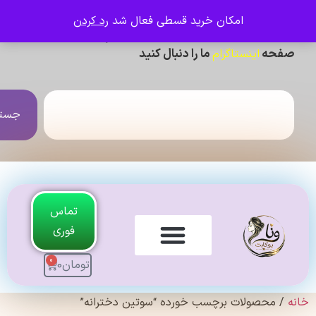
امکان خرید قسطی فعال شد
رد کردن
ی دیدن عکس ژورنالی و تنخور و فیلم محصولات ،
حه
ما را دنبال کنید
اینستاگرام
جستجو
تماس
فوری
0
تومان
0
لندی Original
 محصولات برچسب خورده “سوتین دخترانه”