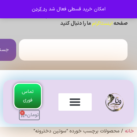
امکان خرید قسطی فعال شد
رد کردن
ی دیدن عکس ژورنالی و تنخور و فیلم محصولات ،
حه
ما را دنبال کنید
اینستاگرام
جستجو
تماس
فوری
0
تومان
0
لندی Original
 محصولات برچسب خورده “سوتین دخترونه”