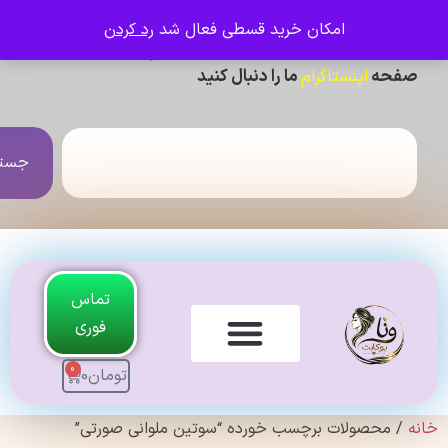
امکان خرید قسطی فعال شد
رد کردن
ی دیدن عکس ژورنالی و تنخور و فیلم محصولات ،
حه
ما را دنبال کنید
اینستاگرام
جستجو
تماس
فوری
0
تومان
0
لندی Original
 محصولات برچسب خورده “سوتین ملوانی صورتی”