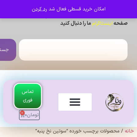
امکان خرید قسطی فعال شد
رد کردن
ی دیدن عکس ژورنالی و تنخور و فیلم محصولات ،
حه
ما را دنبال کنید
اینستاگرام
جستجو
تماس
فوری
0
تومان
0
لندی Original
 محصولات برچسب خورده “سوتین نخ پنبه”