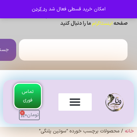
امکان خرید قسطی فعال شد
رد کردن
ی دیدن عکس ژورنالی و تنخور و فیلم محصولات ،
حه
ما را دنبال کنید
اینستاگرام
جستجو
تماس
فوری
0
تومان
0
لندی Original
 محصولات برچسب خورده “سوتین پلنگی”