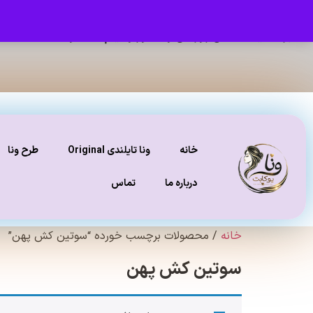
برای دیدن عکس ژورنالی و تنخور و فیلم محصولات ، صفحه
ای
خانه
ونا تایلندی Original
طرح ونا
درباره ما
تماس
خانه
/ محصولات برچسب خورده “سوتین کش پهن”
سوتین کش پهن