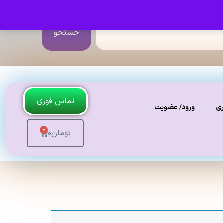
جستجو
تماس فوری
ری
ورود/ عضویت
0
تومان
0