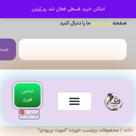
امکان خرید قسطی فعال شد
رد کردن
ی دیدن عکس ژورنالی و تنخور و فیلم محصولات ،
حه
ما را دنبال کنید
اینستاگرام
جستجو
تماس
فوری
0
تومان
0
لندی Original
 محصولات برچسب خورده “شورت پریودی”