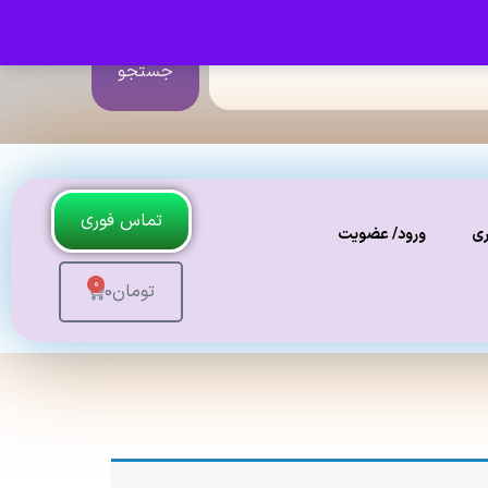
جستجو
تماس فوری
ری
ورود/ عضویت
0
تومان
0