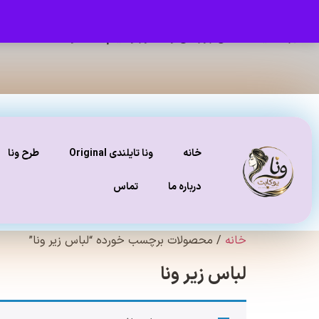
برای دیدن عکس ژورنالی و تنخور و فیلم محصولات ، صفحه
ای
خانه
ونا تایلندی Original
طرح ونا
درباره ما
تماس
خانه
/ محصولات برچسب خورده “لباس زیر ونا”
لباس زیر ونا