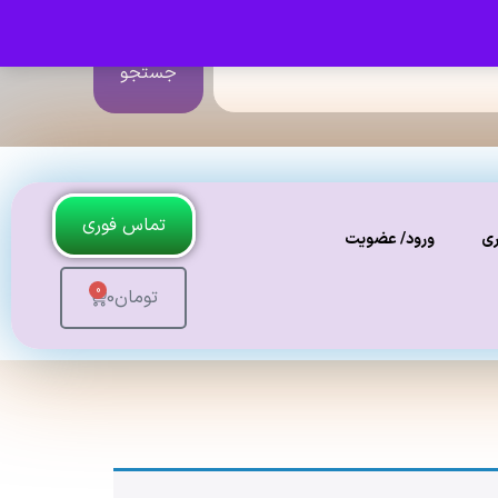
جستجو
تماس فوری
ری
ورود/ عضویت
0
تومان
0