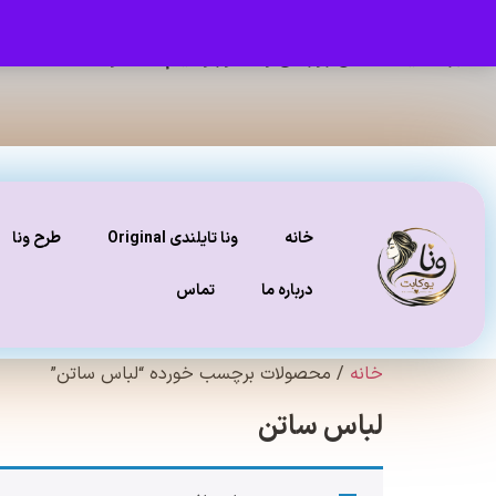
برای دیدن عکس ژورنالی و تنخور و فیلم محصولات ، صفحه
ای
خانه
ونا تایلندی Original
طرح ونا
درباره ما
تماس
خانه
/ محصولات برچسب خورده “لباس ساتن”
لباس ساتن