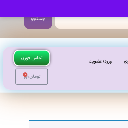
جستجو
تماس فوری
ری
ورود/ عضویت
0
تومان
0