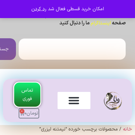
امکان خرید قسطی فعال شد
رد کردن
ی دیدن عکس ژورنالی و تنخور و فیلم محصولات ،
حه
ما را دنبال کنید
اینستاگرام
جستجو
تماس
فوری
0
تومان
0
لندی Original
 محصولات برچسب خورده “نیمتنه لیزری”