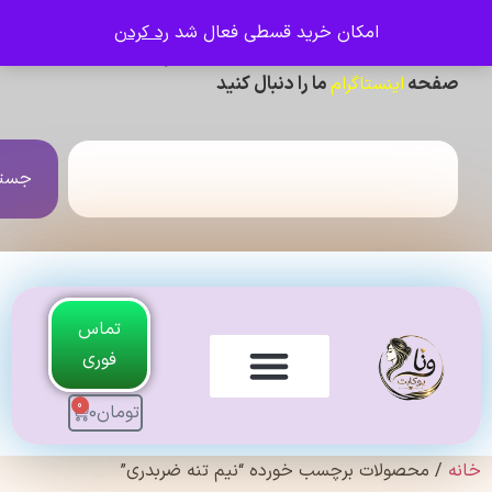
امکان خرید قسطی فعال شد
رد کردن
ی دیدن عکس ژورنالی و تنخور و فیلم محصولات ،
حه
ما را دنبال کنید
اینستاگرام
جستجو
تماس
فوری
0
تومان
0
لندی Original
 محصولات برچسب خورده “نیم تنه ضربدری”