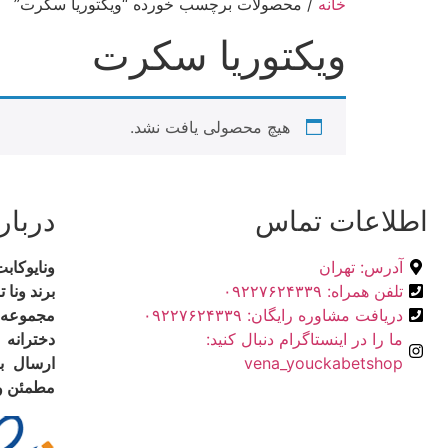
خانه
/ محصولات برچسب خورده “ویکتوریا سکرت”
ویکتوریا سکرت
هیچ محصولی یافت نشد.
اطلاعات تماس
دربار
آدرس: تهران
ونایوکا
تلفن همراه: ۰۹۲۲۷۶۲۴۳۳۹
برند ونا ت
دریافت مشاوره رایگان: ۰۹۲۲۷۶۲۴۳۳۹
مجموعه‌
ما را در اینستاگرام دنبال کنید:
دخترانه 
vena_youckabetshop
ارسال ب
مطمئن و خ