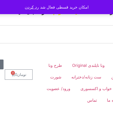
امکان خرید قسطی فعال شد
رد کردن
ولات ، صفحه
اینستاگرام
ما را دنبال کنید
ونا تایلندی Original
طرح ونا
0
تومان
0
ست زنانه/دخترانه
شورت
خواب و اکسسوری
ورود/ عضویت
 ما
تماس