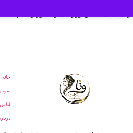
برای دیدن عکس ژورنالی و تنخور و فیلم محص
خانه
سوتین
لباس 
درباره