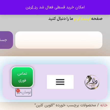
امکان خرید قسطی فعال شد
رد کردن
ی دیدن عکس ژورنالی و تنخور و فیلم محصولات ،
حه
ما را دنبال کنید
اینستاگرام
جستجو
تماس
فوری
0
تومان
0
لندی Original
 محصولات برچسب خورده “کلوین کلین”