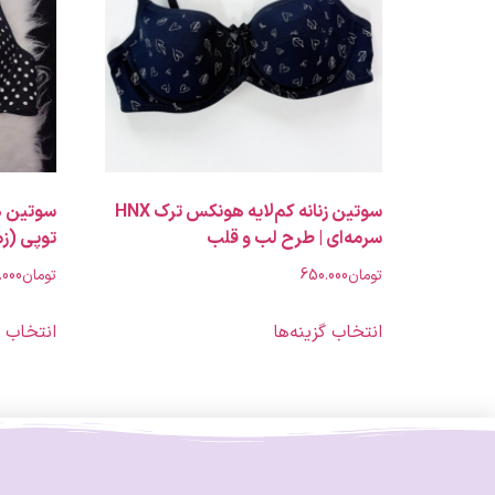
سوتین زنانه کم‌لایه هونکس ترک HNX
سرمه‌ای | طرح لب و قلب
توپی (ز
تومان
650.000
تومان
.000
انتخاب گزینه‌ها
انتخاب گ