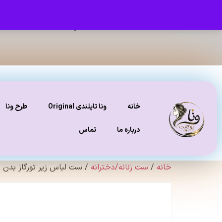
برای دیدن عکس ژورنالی و تنخور و فیلم محصولات ، صفحه
ای
خانه
ونا تایلندی Original
طرح ونا
درباره ما
تماس
خانه
/
ست زنانه/دخترانه
/ ست لباس زیر تورگاز بدن نما کد 104 (