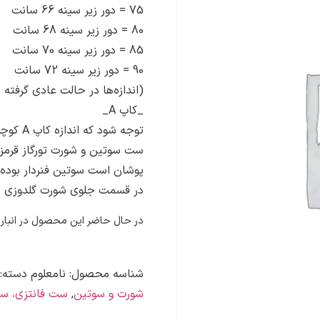
75 = دور زیر سینه 66 سانت
80 = دور زیر سینه 68 سانت
85 = دور زیر سینه 70 سانت
90 = دور زیر سینه 72 سانت
(اندازه‌ها در حالت عادی گرفته شده و طبیعتا تا 
_کاپ A_
توجه شود که اندازه کاپ A کوچکتر از کاپ B است.
ست سوتین و شورت تورگاز قرمز
پوشان است سوتین فنردار بوده
در قسمت جلوی شورت گلدوزی ش
در حال حاضر این محصول در انبار
شناسه محصول:
نامعلوم
دسته:
شورت و سوتین
,
ست فانتزی، ست