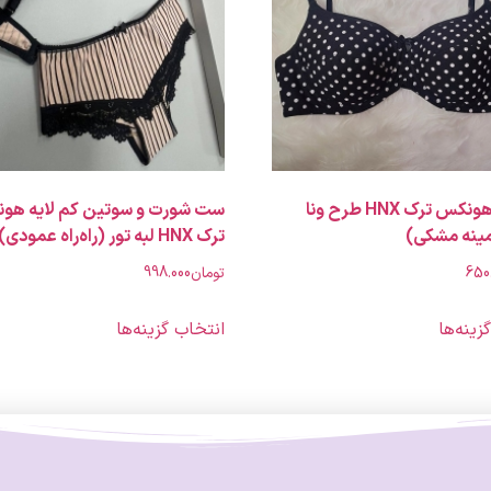
سوتین هونکس ترک HNX طرح ونا
ست شورت و سوتین کم لایه هو
مینه مشکی)
ترک HNX لبه تور (راه‌راه عمودی)
650
تومان
998.000
زینه‌ها
انتخاب گزینه‌ها