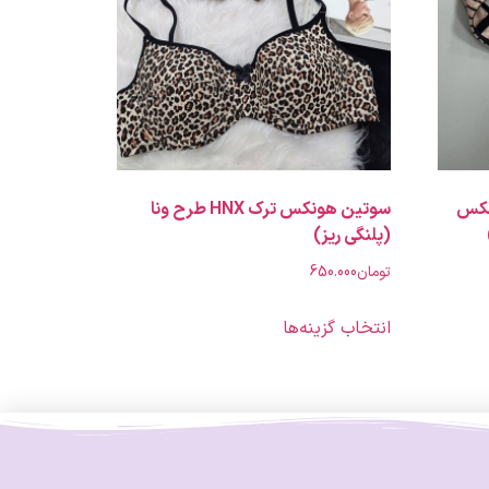
نکس
سوتین هونکس ترک HNX طرح ونا
(پلنگی ریز)
تومان
650.000
انتخاب گزینه‌ها