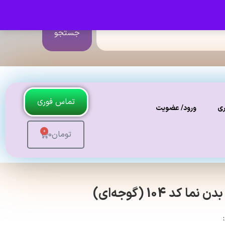
جستجو
تماس فوری
ری
ورود/ عضویت
0
تومان
0
د 104 (گوجه‌ای)