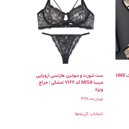
ست شورت و سوتین هونکس ترک HNX
ست شورت و سوتین هارنسی اروپایی
میسا MISA کد 7166 |مشکی | حراج
ویژه
تومان
498.000
انتخاب گزینه‌ها