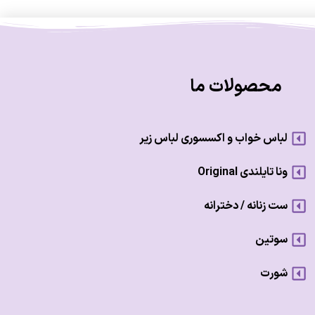
محصولات ما
لباس خواب و اکسسوری لباس زیر
ونا تایلندی Original
ست زنانه / دخترانه
سوتین
شورت