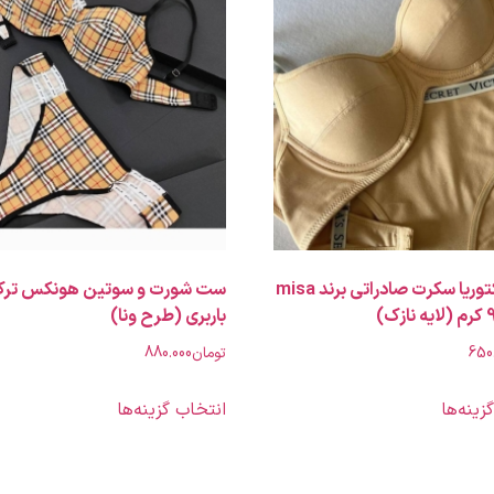
ست ویکتوریا سکرت صادراتی برند misa
باربری (طرح ونا)
650
تومان
880.000
زینه‌ها
انتخاب گزینه‌ها