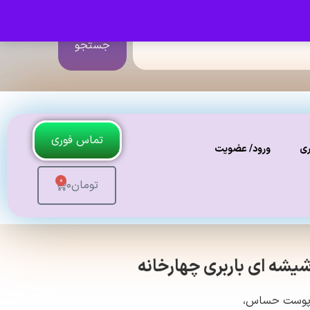
جستجو
تماس فوری
ری
ورود/ عضویت
0
تومان
0
شیشه ای باربری چهارخانه
 پوست حساس،