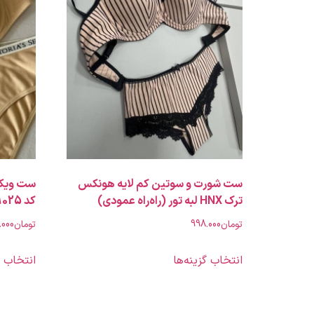
ست شورت و سوتین کم لایه هونکس
ترک HNX لبه تور (راه‌راه عمودی)
کد 9025 کرم (لایه نازک)
تومان
998.000
تومان
.000
انتخاب گزینه‌ها
انتخاب گ