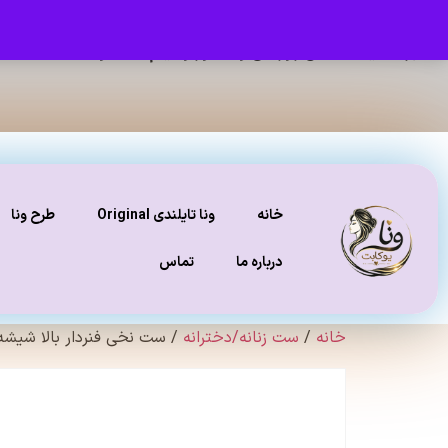
برای دیدن عکس ژورنالی و تنخور و فیلم محصولات ، صفحه
ای
خانه
ونا تایلندی Original
طرح ونا
درباره ما
تماس
خانه
/
ست زنانه/دخترانه
/ ست نخی فنردار بالا شیشه 