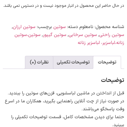
 حاضر این محصول در انبار موجود نیست و در دسترس نمی باشد.
ه محصول:
نامعلوم
دسته:
سوتین
برچسب:
سوتین ارزان
,
 راحتی
,
سوتین سرخابی
,
سوتین گیپور
,
سوتین،سوتین
باسزیر، لباسزیر زنانه
وضیحات
توضیحات تکمیلی
نظرات (0)
حات
 انداختن در ماشین لباسشویی، قزن‌های سوتین را ببندید.
ت نیاز از چت آنلاین راهنمایی بگیرید، همکاران ما در اسرع
اسخگو می‌باشند.
برای دیدن مشخصات کامل، قسمت توضیحات تکمیلی را
.