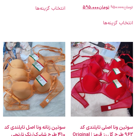
950.00
تومان
595.000
انتخاب گزینه‌ها
 گزینه‌ها
ونا اصلی تایلندی کد
سوتین زنانه ونا اصل تایلندی کد
962 طرح گل رز قرمز | Original
410 طرح شاپرک|رنگ نارنجی