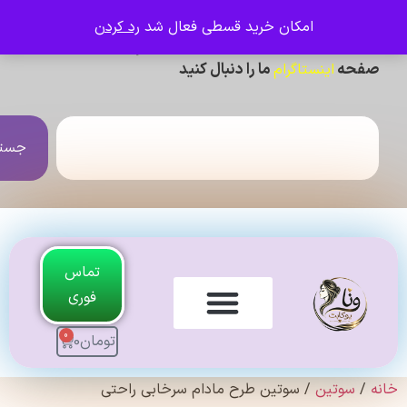
امکان خرید قسطی فعال شد
رد کردن
ی دیدن عکس ژورنالی و تنخور و فیلم محصولات ،
حه
ما را دنبال کنید
اینستاگرام
جستجو
تماس
فوری
0
تومان
0
لندی Original
سوتین
/ سوتین طرح مادام سرخابی راحتی