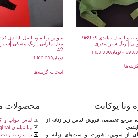
سوتین زنانه ونا اصل تایلندی کد 969
سو
انی | رنگ سبز سدری
42
990.
–
تومان
1.100.000
تومان
1.100.000
ینه‌ها
انتخاب گزینه‌ها
ه ونا یوکابت
محصولات م
بت، مرجع تخصصی فروش لباس زیر زنانه از
لباس خواب و ا
ایلندی
ونا تایلندی Original
ای از سوتین، شورت و ست‌های زنانه و
ست زنانه / دختر