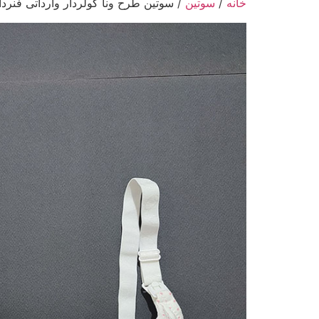
خانه
/
سوتین
/ سوتین طرح ونا کولردار وارداتی فنرد