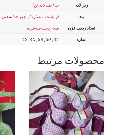
زیر لایه
پد (چند لایه نخ)
بند
از پشت متصل، از جلو جداشدنی
تعداد ردیف قزن
سه ردیف سه‌قزنه
اندازه
34, 36, 38, 40, 42
محصولات مرتبط