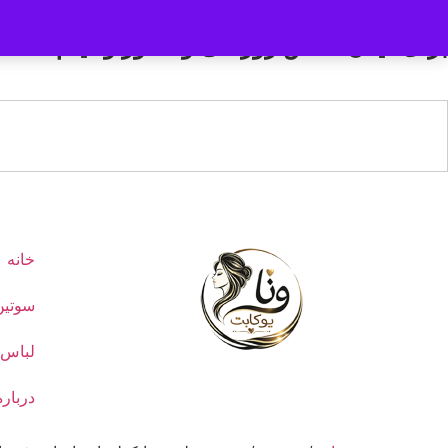
برای دیدن عکس ژورنالی و تنخور و فیلم محص
خانه
سوتین
لباس 
درباره