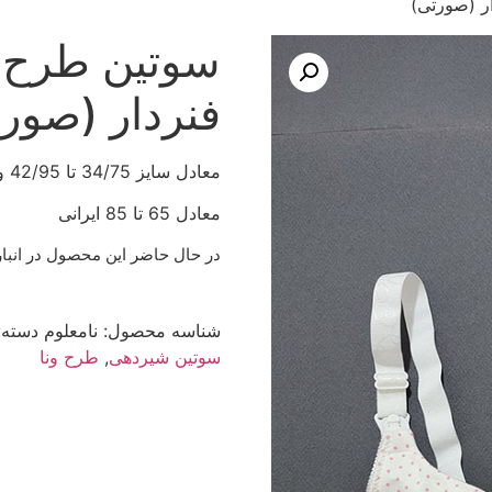
ار (صورتی)
سوتین طرح ون
فنردار (صور
معادل سایز 34/75 تا 42/95 وناتایلندی
معادل 65 تا 85 ایرانی
در حال حاضر این محصول در انبا
شناسه محصول:
نامعلوم
دسته:
سوتین شیردهی
,
طرح ونا