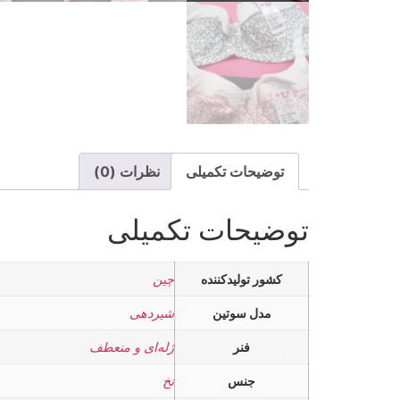
توضیحات تکمیلی
نظرات (0)
توضیحات تکمیلی
کشور تولیدکننده
چین
مدل سوتین
شیردهی
فنر
ژله‌ای و منعطف
جنس
نخ