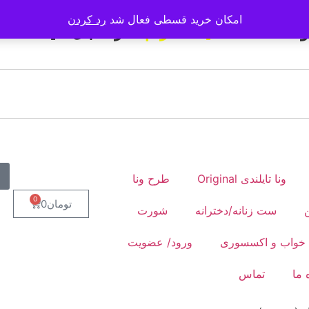
امکان خرید قسطی فعال شد
رد کردن
ولات ، صفحه
اینستاگرام
ما را دنبال کنید
ونا تایلندی Original
طرح ونا
0
تومان
0
ست زنانه/دخترانه
شورت
خواب و اکسسوری
ورود/ عضویت
 ما
تماس