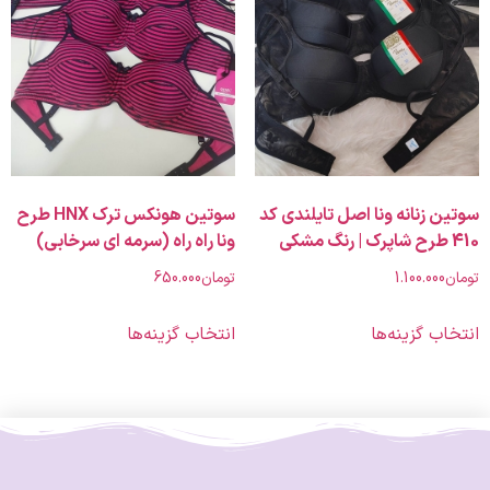
زنانه ونا اصل تایلندی کد
سوتین هونکس ترک HNX طرح
ونا راه راه (سرمه ای سرخابی)
1.100.00
تومان
650.000
 گزینه‌ها
انتخاب گزینه‌ها