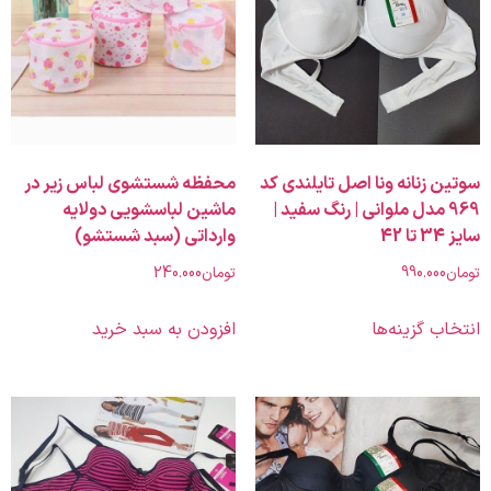
زنانه ونا اصل تایلندی کد
محفظه شستشوی لباس زیر در
9 مدل ملوانی | رنگ سفید |
ماشین لباسشویی دولایه
وارداتی (سبد شستشو)
990.00
تومان
240.000
 گزینه‌ها
افزودن به سبد خرید