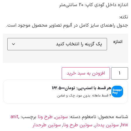
اخل گودی کاپ: 20 سانتی‌متر
راهنمای سایز کامل در آلبوم تصاویر محصول موجود است.
ازه
افزودن به سبد خرید
هر قسط با اسنپ‌پی:
تومان
162.500
۴ قسط ماهانه. بدون سود، چک و ضامن.
ه محصول:
نامعلوم
دسته:
سوتین
,
طرح ونا
برچسب:
,
anit
وتین پددار
,
سوتین طرح ونا
,
سوتین طرحدار