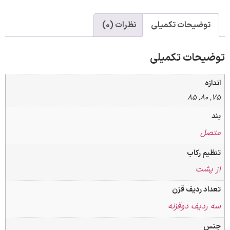
وضیحات تکمیلی
نظرات (0)
حات تکمیلی
ل
 رکاب
شت
 ردیف قزن
دیف دوقزنه