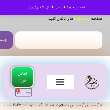
امکان خرید قسطی فعال شد
رد کردن
ی دیدن عکس ژورنالی و تنخور و فیلم محصولات ،
حه
ما را دنبال کنید
اینستاگرام
جستجو
تماس
فوری
0
تومان
0
لندی Original
سوتین
/ سوتین پنبه‌ای لایه نازک آنیت ترک کد 2025 سفید