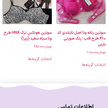
زنانه ونا اصل تایلندی کد
سوتین هونکس ترک HNX طرح
4 طرح قلب | رنگ صورتی
ونا سیاه سفید (زبرا)
تومان
650.000
1.100.00
انتخاب گزینه‌ها
 گزینه‌ها
اطلاعات تماس