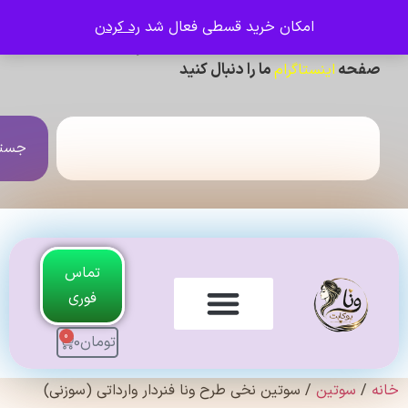
امکان خرید قسطی فعال شد
رد کردن
ی دیدن عکس ژورنالی و تنخور و فیلم محصولات ،
حه
ما را دنبال کنید
اینستاگرام
جستجو
تماس
فوری
0
تومان
0
لندی Original
سوتین
/ سوتین نخی طرح ونا فنردار وارداتی (سوزنی)