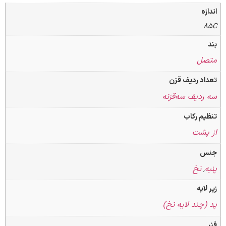
ل
 ردیف قزن
دیف سه‌قزنه
 رکاب
شت
نخ
یه
ند لایه نخ)