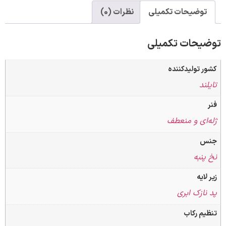
ات تکمیلی
نظرات (0)
 تکمیلی
دکننده
منعطف
بری
ب