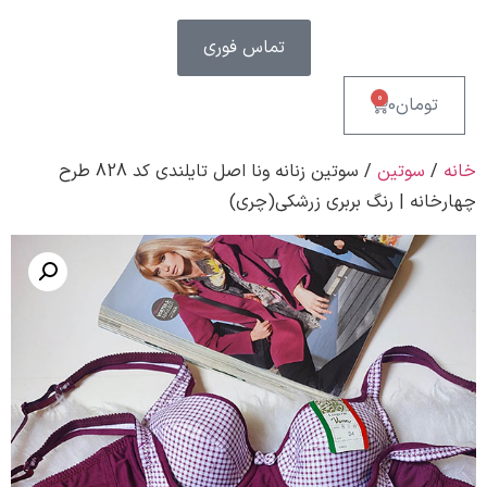
Origi
تماس فوری
0
ن
0
ین
/ سوتین زنانه ونا اصل تایلندی کد 828 طرح
 رنگ بربری زرشکی(چری)