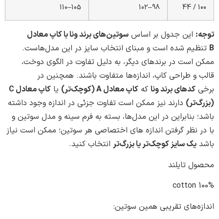
105–110
98–102
جدول بر اساس
سوتین‌های برند ونا با کاپ معادل
ه است و مبنای انتخاب سایز در این مدل‌هاست.
ر برندهای دیگر، به دلیل تفاوت در الگوی دوخت،
حی کاپ، اندازه‌ها متفاوت باشند. همچنین در
 برند ونا
که
کاپ معادل A (کوچک‌تر)
یا
کاپ معادل C
رند نیز ممکن است تفاوت جزئی در اندازه وجود داشته
راین در این مدل‌ها، بسته به فرم سینه و مدل سوتین و
گرفتن اندازه های اختصاصی هر سوتین؛ ممکن است نیاز
یز کوچک‌تر یا بزرگ‌تر
انتخاب کنید.
لند
 تقریبی همین سوتین: