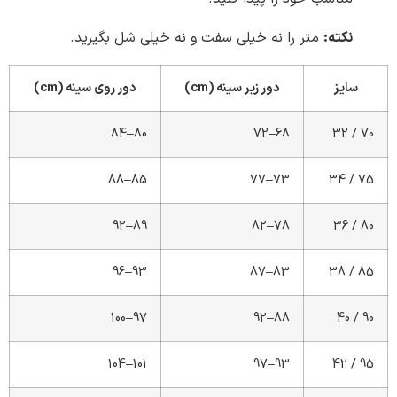
:
متر را نه خیلی سفت و نه خیلی شل بگیرید.
دور زیر سینه (cm)
دور روی سینه (cm)
80–84
68–72
85–88
73–77
89–92
78–82
93–96
83–87
97–100
88–92
101–104
93–97