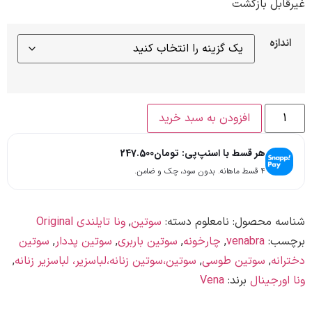
ازگشت
افزودن به سبد خرید
 قسط با اسنپ‌پی:
تومان
247.500
صول:
نامعلوم
دسته:
سوتین
,
ونا تایلندی Original
venab
,
چارخونه
,
سوتین باربری
,
سوتین پددار
,
سوتین
وتین طوسی
,
سوتین،سوتین زنانه،لباسزیر، لباسزیر زنانه
,
ل
برند:
Vena