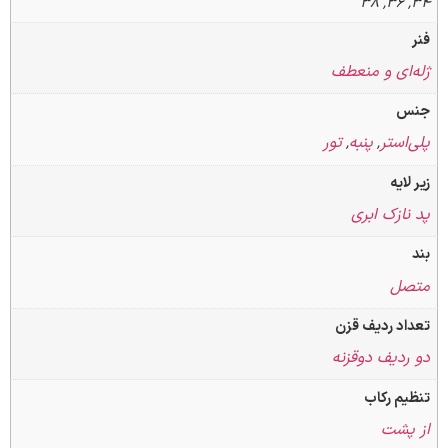
ای و منعطف
ستر
پنبه
تور
,
,
یه
زک ابری
ل
 ردیف قزن
دیف دوقزنه
 رکاب
شت