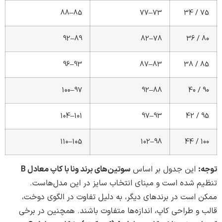
85–88
73–77
89–92
78–82
93–96
83–87
97–100
88–92
101–104
93–97
105–110
98–102
این جدول بر اساس
سوتین‌های برند ونا با کاپ معادل B
 شده است و مبنای انتخاب سایز در این مدل‌هاست.
است در برندهای دیگر، به دلیل تفاوت در الگوی دوخت،
 طراحی کاپ، اندازه‌ها متفاوت باشند. همچنین در برخی