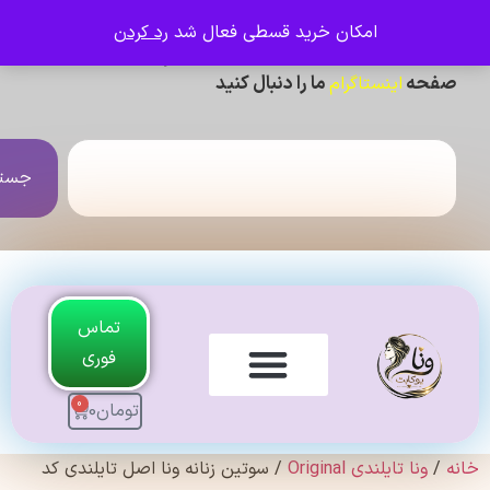
امکان خرید قسطی فعال شد
رد کردن
ی دیدن عکس ژورنالی و تنخور و فیلم محصولات ،
حه
ما را دنبال کنید
اینستاگرام
جستجو
تماس
فوری
0
تومان
0
لندی Original
ونا تایلندی Original
/ سوتین زنانه ونا اصل تایلندی کد