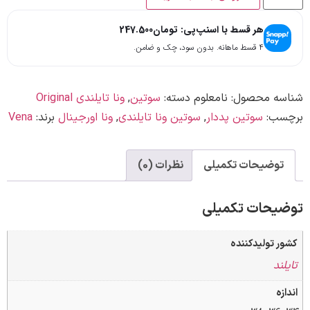
هر قسط با اسنپ‌پی:
تومان
247.500
۴ قسط ماهانه. بدون سود، چک و ضامن.
ه محصول:
نامعلوم
دسته:
سوتین
,
ونا تایلندی Original
ب:
سوتین پددار
,
سوتین ونا تایلندی
,
ونا اورجینال
برند:
Vena
وضیحات تکمیلی
نظرات (0)
حات تکمیلی
تولیدکننده
د