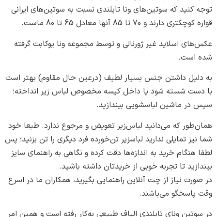
نید که سوتین‌های ونا تایلندی نسبت به سوتین‌های ایرانی
دارند و 70 تا 85 آنها معادل 65 تا 80 ماست.
ی اسلاید غیر ژورنالی و توسط مجموعه ونا یوکابت گرفته
ست.
یل داشتن جنس بسیار لطیف (درعین حال مقاوم) بهتر است
ت شسته شود یا داخل کیسه مخصوص لباس زیر انداخته؛
ر ماشین لباسشویی بیندازید.
ور که می‌دانید لباس‌زیر تعویض و مرجوع ندارد. طبعا خود
ز تمایلی ندارید لباسزیر تن‌خورده فرد دیگری را تن بزنید؛ پس
نگام خرید به اندازه‌ها دقت کرده و نگاهی به راهنمای سایز
ید تا تجربه خوبی از خریدتان داشته باشید.
ت نیاز از چت آنلاین راهنمایی بگیرید، همکاران ما در اسرع
اسخگو می‌باشند.
ین ونای تایلندی الیاف طبیعی به‌کار رفته است و همین امر