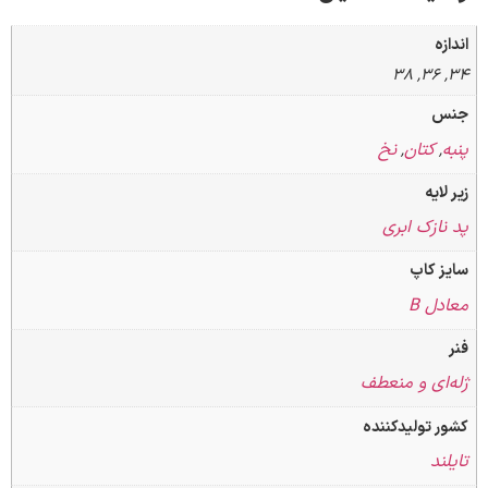
کتان
نخ
,
یه
زک ابری
کاپ
 B
ای و منعطف
تولیدکننده
د