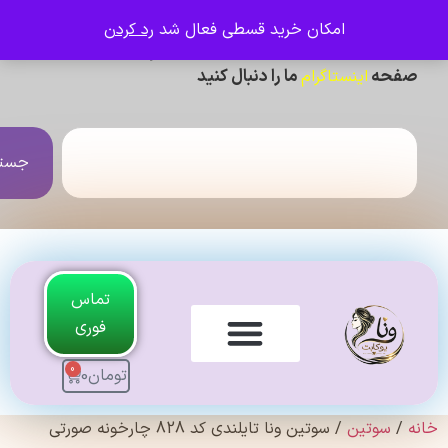
امکان خرید قسطی فعال شد
رد کردن
ی دیدن عکس ژورنالی و تنخور و فیلم محصولات ،
حه
ما را دنبال کنید
اینستاگرام
جستجو
تماس
فوری
0
تومان
0
لندی Original
سوتین
/ سوتین ونا تایلندی کد 828 چارخونه صورتی