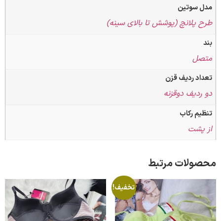
سوتین
پلانچ (پوشش تا بالای سینه)
ل
 ردیف قزن
دیف دوقزنه
 رکاب
شت
لات مرتبط
تخفیف!