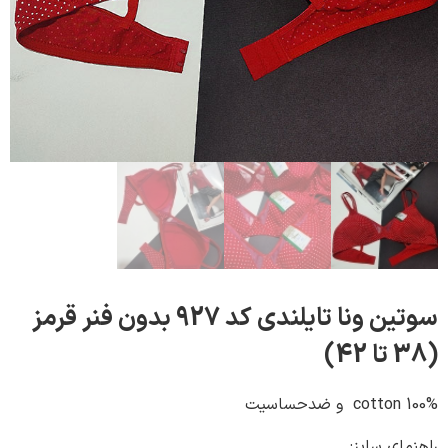
سوتین ونا تایلندی کد 927 بدون فنر قرمز
ی سایز: