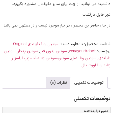
؛ می توانید از چت برای سایز دقیقتان مشاوره بگیرید.
ابل بازگشت
 حاضر این محصول در انبار موجود نیست و در دسترس نمی باشد.
ه محصول:
نامعلوم
دسته:
سوتین
,
ونا تایلندی Original
ب:
venayouckabet
,
سوتین بدون فنر
,
سوتین پددار
,
سوتین
ی
,
سوتین ونا اصل
,
سوتین،سوتین زنانه،لباسزیر، لباسزیر
ونا اورجینال
وضیحات تکمیلی
نظرات (0)
حات تکمیلی
تولیدکننده