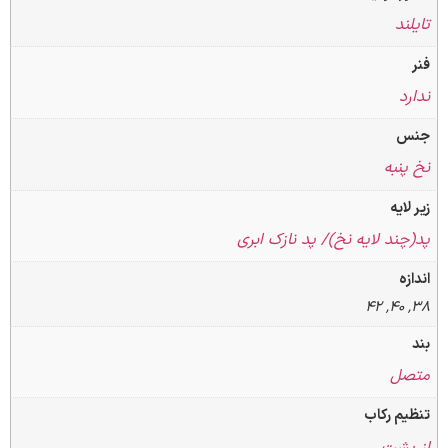
د
به
یه
د لایه نخ)/ پد نازک ابری
ل
 رکاب
شت