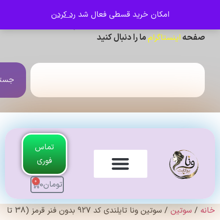
امکان خرید قسطی فعال شد
رد کردن
ی دیدن عکس ژورنالی و تنخور و فیلم محصولات ،
حه
ما را دنبال کنید
اینستاگرام
جستجو
تماس
فوری
0
تومان
0
لندی Original
سوتین
/ سوتین ونا تایلندی کد 927 بدون فنر قرمز (38 تا