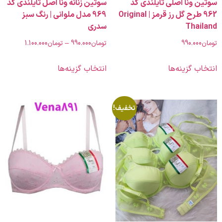
ونا اصلی تایلندی کد
سوتین زنانه ونا اصل تایلندی کد
962 طرح گل رز قرمز | Original
969 مدل ملوانی | رنگ سبز
Tha
سدری
990.00
تومان
990.000
–
تومان
1.100.000
 گزینه‌ها
انتخاب گزینه‌ها
تخفیف!