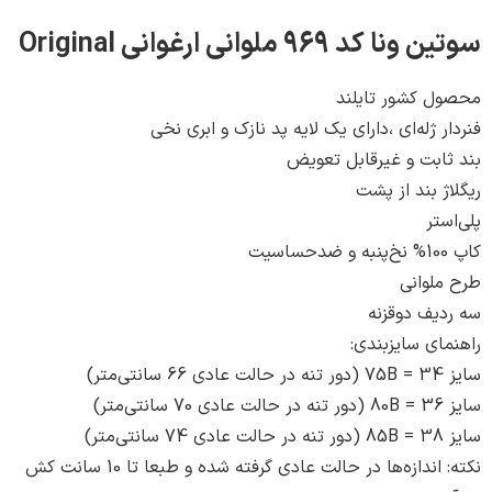
د 969 ملوانی ارغوانی Original
 کشور تایلند
 ژله‌ای ،دارای یک لایه پد نازک و ابری نخی
ابت و غیرقابل تعویض
 بند از پشت
تر
لوانی
یف دوقزنه
ی سایزبندی:
نکته: اندازه‌ها در حالت عادی گرفته شده و طبعا تا 10 سانت کش