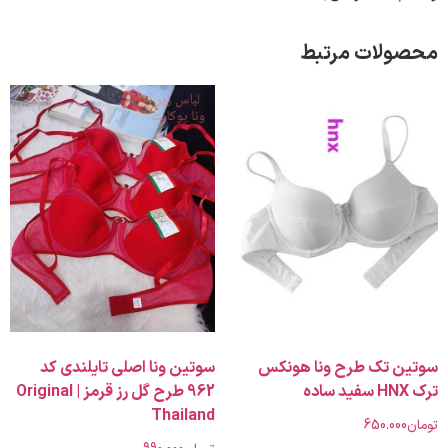
لات مرتبط
 تک طرح ونا هونکس
سوتین ونا اصلی تایلندی کد
962 طرح گل رز قرمز | Original
Thailand
650.00