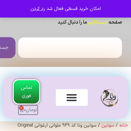
امکان خرید قسطی فعال شد
رد کردن
ی دیدن عکس ژورنالی و تنخور و فیلم محصولات ،
حه
ما را دنبال کنید
اینستاگرام
جستجو
تماس
فوری
0
تومان
0
لندی Original
سوتین
/ سوتین ونا کد 969 ملوانی ارغوانی Original