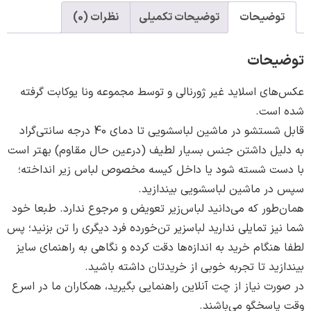
وضیحات
توضیحات تکمیلی
نظرات (0)
حات
ی اسلاید غیر ژورنالی و توسط مجموعه ونا یوکابت گرفته
ست.
تشو در ماشین لباسشویی تا دمای 40 درجه سانتی‌گراد
یل داشتن جنس بسیار لطیف (درعین حال مقاوم) بهتر است
ت شسته شود یا داخل کیسه مخصوص لباس زیر انداخته؛
ر ماشین لباسشویی بیندازید.
ور که می‌دانید لباس‌زیر تعویض و مرجوع ندارد. طبعا خود
ز تمایلی ندارید لباسزیر تن‌خورده فرد دیگری را تن بزنید؛ پس
نگام خرید به اندازه‌ها دقت کرده و نگاهی به راهنمای سایز
ید تا تجربه خوبی از خریدتان داشته باشید.
ت نیاز از چت آنلاین راهنمایی بگیرید، همکاران ما در اسرع
اسخگو می‌باشند.