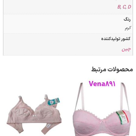
B
تولیدکننده
لات مرتبط