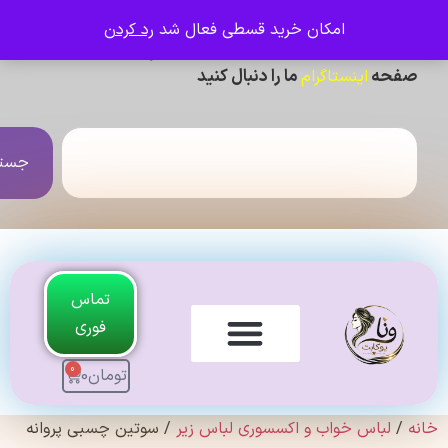
امکان خرید قسطی فعال شد
رد کردن
ی دیدن عکس ژورنالی و تنخور و فیلم محصولات ،
حه
ما را دنبال کنید
اینستاگرام
جستجو
تماس
فوری
0
تومان
0
لندی Original
لباس خواب و اکسسوری لباس زیر
/ سوتین چسبی پروانه