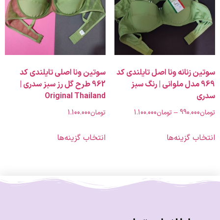
زنانه ونا اصل تایلندی کد
سوتین ونا اصلی تایلندی کد
9 مدل ملوانی | رنگ سبز
962 طرح گل رز سبز سدری |
Original Thailand
990.00
–
تومان
1.100.000
تومان
1.100.000
 گزینه‌ها
انتخاب گزینه‌ها