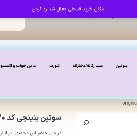
امکان خرید قسطی فعال شد
رد کردن
ما را دنبال کنید
نستاگرام
سوتین
ست زنانه/دخترانه
شورت
لباس خواب و اکسسو
سوتین ینینچی کد 1670 رنگ مشکی original
در حال حاضر این محصول در انبار