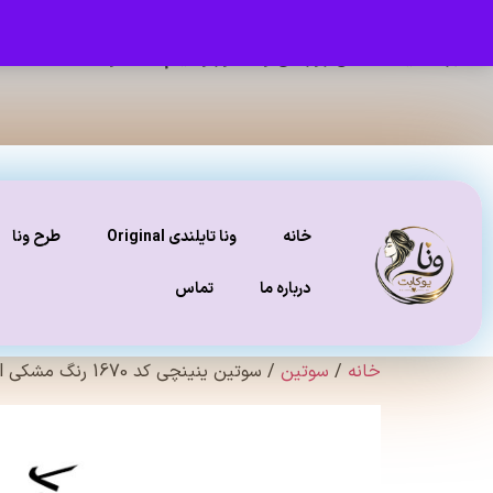
برای دیدن عکس ژورنالی و تنخور و فیلم محصولات ، صفحه
ای
خانه
ونا تایلندی Original
طرح ونا
درباره ما
تماس
خانه
/
سوتین
/ سوتین ینینچی کد 1670 رنگ مشکی original