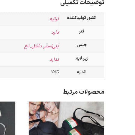
توضیحات تکمیلی
کشور تولیدکننده
ترکیه
فنر
دارد
جنس
پلی‌استر
دانتل
نخ
,
,
زیر لایه
ندارد
اندازه
75C
محصولات مرتبط