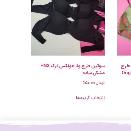
سوتین ونا اصلی تایلندی کد 962 طرح
سوتین طرح ونا هونکس ترک HNX
مشکی ساده
تومان
650.000
انتخاب گزینه‌ها