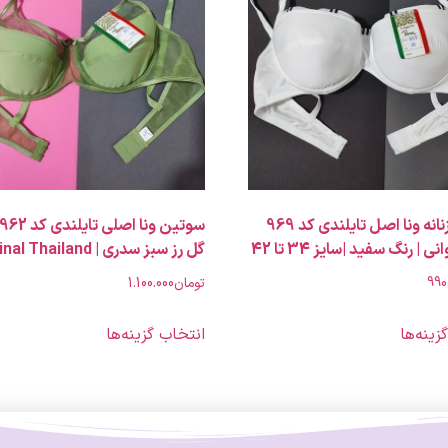
سوتین زنانه ونا اصل تایلندی کد 969
 | رنگ سفید |سایز 34 تا 42
گل رز سبز سدری | Original Thailand
990
تومان
1.100.000
زینه‌ها
انتخاب گزینه‌ها