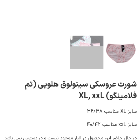
ت عروسکی سینولوق هلویی (تم
گو) XL, xxL
 حاضر این محصول در انبار موجود نیست و در دسترس نمی باشد.