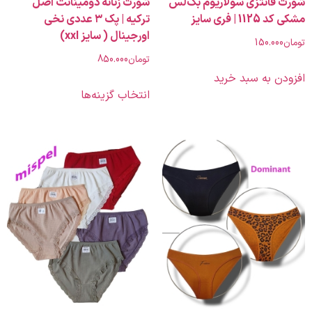
فانتزی سولاریوم بک‌لس
شورت زنانه دومینانت اصل
| فری سایز
ترکیه | پک ۳ عددی نخی
اورجینال ( سایز xxl)
150.00
تومان
850.000
ن به سبد خرید
انتخاب گزینه‌ها