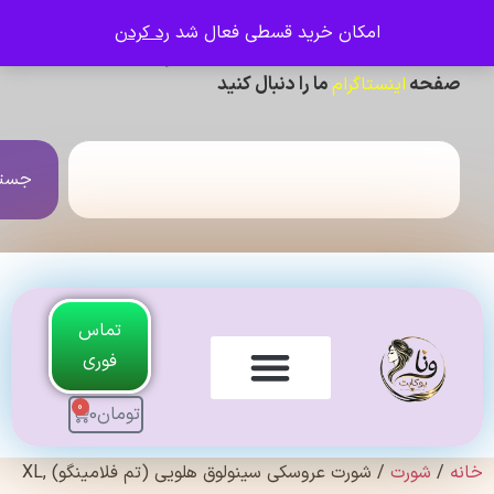
امکان خرید قسطی فعال شد
رد کردن
ی دیدن عکس ژورنالی و تنخور و فیلم محصولات ،
حه
ما را دنبال کنید
اینستاگرام
جستجو
تماس
فوری
0
تومان
0
لندی Original
شورت
/ شورت عروسکی سینولوق هلویی (تم فلامینگو) XL,