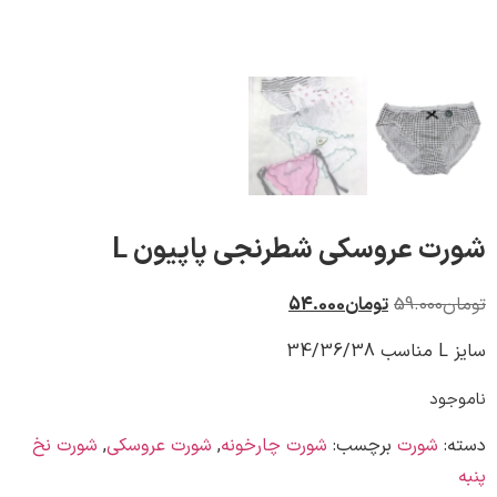
 عروسکی شطرنجی پاپیون L
59.000
تومان
54.000
ود
شورت
برچسب:
شورت چارخونه
,
شورت عروسکی
,
شورت نخ