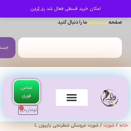
امکان خرید قسطی فعال شد
رد کردن
ی دیدن عکس ژورنالی و تنخور و فیلم محصولات ،
حه
ما را دنبال کنید
اینستاگرام
جستجو
تماس
فوری
0
تومان
0
لندی Original
شورت
/ شورت عروسکی شطرنجی پاپیون L