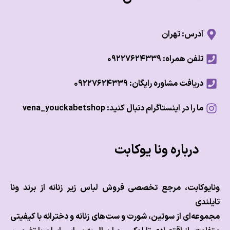
آدرس: تهران
تلفن همراه: ۰۹۲۲۷۶۲۴۳۳۹
دریافت مشاوره رایگان: ۰۹۲۲۷۶۲۴۳۳۹
ما را در اینستاگرام دنبال کنید: vena_youckabetshop
درباره ونا یوکابت
وکابت، مرجع تخصصی فروش لباس زیر زنانه از برند ونا
ندی
عه‌ای از سوتین، شورت و ست‌های زنانه و دخترانه با کیفیتی