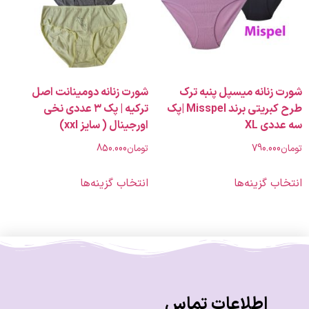
نانه میسپل پنبه ترک
شورت زنانه دومینانت اصل
طرح کبریتی برند Misspel |پک
ترکیه | پک ۳ عددی نخی
ی XL
اورجینال ( سایز xxl)
790.00
تومان
850.000
 گزینه‌ها
انتخاب گزینه‌ها
اطلاعات تماس