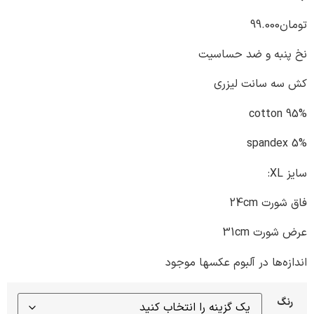
99.000
به و ضد حساسیت
 سانت لیزری
ت 24cm
رت 31cm
‌ها در آلبوم عکسها موجود