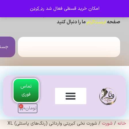
امکان خرید قسطی فعال شد
رد کردن
ی دیدن عکس ژورنالی و تنخور و فیلم محصولات ،
حه
ما را دنبال کنید
اینستاگرام
جستجو
تماس
فوری
0
تومان
0
لندی Original
شورت
/ شورت نخی کبریتی وارداتی (رنگ‌های پاستلی) XL