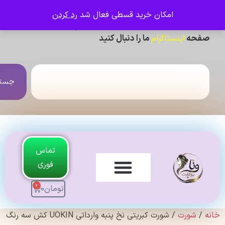
امکان خرید قسطی فعال شد
رد کردن
ی دیدن عکس ژورنالی و تنخور و فیلم محصولات ،
حه
ما را دنبال کنید
اینستاگرام
جستجو
تماس
فوری
0
تومان
0
لندی Original
شورت
/ شورت کبریتی نخ پنبه وارداتی UOKIN کش سه رنگ