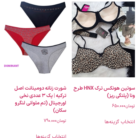
سوتین هونکس ترک HNX طرح
شورت زنانه دومینانت اصل
لنگی ریز)
ترکیه | پک ۳ عددی نخی
اورجینال (تم ملوانی لنگرو
650.00
سکان)
تومان
790.000
 گزینه‌ها
انتخاب گزینه‌ها