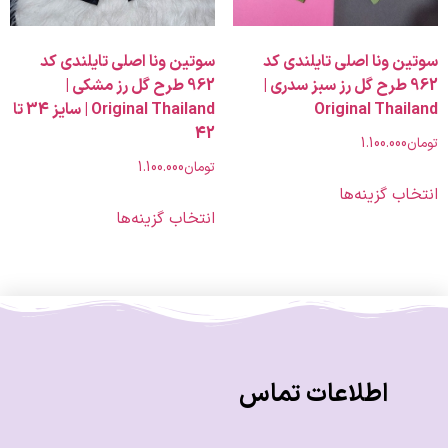
ونا اصلی تایلندی کد
سوتین ونا اصلی تایلندی کد
9 طرح گل رز سبز سدری |
962 طرح گل رز مشکی |
Original Tha
Original Thailand | سایز 34 تا
42
1.100.00
تومان
1.100.000
 گزینه‌ها
انتخاب گزینه‌ها
اطلاعات تماس