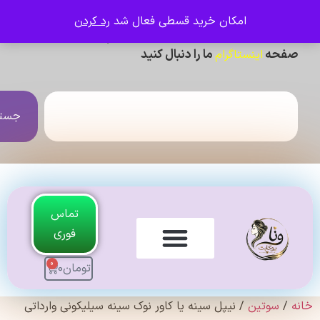
امکان خرید قسطی فعال شد
رد کردن
ی دیدن عکس ژورنالی و تنخور و فیلم محصولات ،
حه
ما را دنبال کنید
اینستاگرام
جستجو
تماس
فوری
0
تومان
0
لندی Original
سوتین
/ نیپل سینه یا کاور نوک سینه سیلیکونی وارداتی